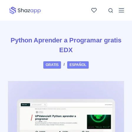
Saltar
al
contenido
Python Aprender a Programar gratis
EDX
GRATIS
ESPAÑOL