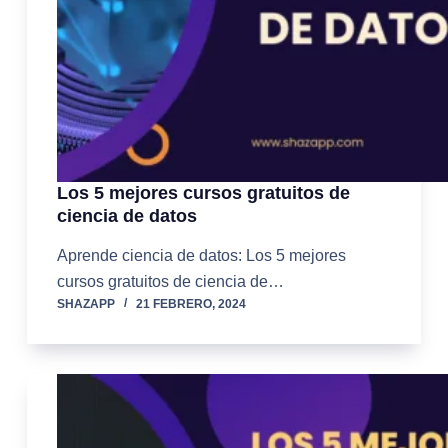
Los 5 mejores cursos gratuitos de
ciencia de datos
Aprende ciencia de datos: Los 5 mejores
cursos gratuitos de ciencia de…
SHAZAPP
21 FEBRERO, 2024