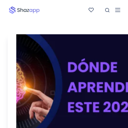
Saltar
al
contenido