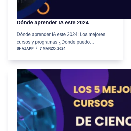
Dónde aprender IA este 2024
Dónde aprender IA este 2024: Los mejores
cursos y programas ¿Dónde puedo…
SHAZAPP
7 MARZO, 2024