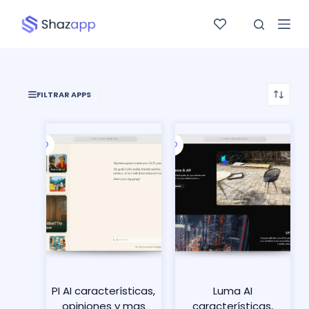
Saltar
al
contenido
FILTRAR APPS
PI AI características,
Luma AI
opiniones y mas
características,