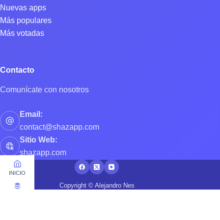
Nuevas apps
Más populares
Más votadas
Contacto
Comunícate con nosotros
Email:
contact@shazapp.com
Sitio Web:
shazapp.com
INICIO
Copyright © Alejandro Nes
APPS
ME GUSTA